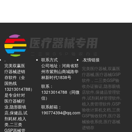
.
联系方式
.友情链接
完美双赢医
公司地址：河南省郑
完美医疗器械,双赢医
疗器械进销
州市紫荆山商城路华
疗器械,医疗器械GSP
存软件（全
林新时代1838号
软件，二三类GSP验
国热线
联系：
收办证验证,隐形眼镜
13213014788）
13213014788（同微
店软件,保健品管理软
是专业针对
信）
件,试剂耗材管理软件,
医疗器械行
植入类管理软件,GSP
业,隐形眼镜
联系邮箱：
验收计算机文档,三类
店,保健品,试
190774394@qq.com
GSP验收软件,医疗器
剂耗材,植入
械验收系统,医疗器械
类,二三类
进销存
GSP器械管