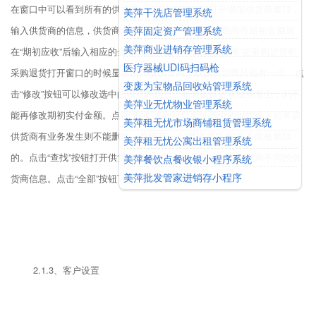
在窗口中可以看到所有的供货商。点击“增加”按钮打开增加供货商窗口，
美萍干洗店管理系统
美萍固定资产管理系统
输入供货商的信息，供货商名称不能重复。如果该供货商有期初金额就
美萍商业进销存管理系统
在“期初应收”后输入相应的金额。如果选择中“默认供货商”在采购进货和
医疗器械UDI码扫码枪
采购退货打开窗口的时候显示的为该供货商，默认供货商只能有一个。点
变废为宝物品回收站管理系统
击“修改”按钮可以修改选中的供货商信息。如果该供货有业务发生，则不
美萍业无忧物业管理系统
能再修改期初实付金额。点击“删除”按钮可以删除选中的供货商，如果该
美萍租无忧市场商铺租赁管理系统
供货商有业务发生则不能删除。系统有一个“普通供货商”是不能被删除
美萍租无忧公寓出租管理系统
的。点击“查找”按钮打开供货商查询窗口，输入相应的条件查询不同的供
美萍餐饮点餐收银小程序系统
美萍批发管家进销存小程序
货商信息。点击“全部”按钮可以列出所有的供货商信息。
2.1.3、客户设置