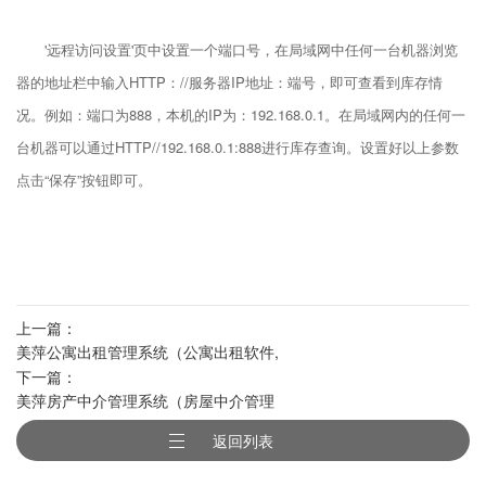
'远程访问设置'页中设置一个端口号，在局域网中任何一台机器浏览
器的地址栏中输入HTTP：//服务器IP地址：端号，即可查看到库存情
况。例如：端口为888，本机的IP为：192.168.0.1。在局域网内的任何一
台机器可以通过HTTP//192.168.0.1:888进行库存查询。设置好以上参数
点击“保存”按钮即可。
上一篇：
美萍公寓出租管理系统（公寓出租软件,
下一篇：
房屋中介软件,办公室出租软件）
美萍房产中介管理系统（房屋中介管理
软件,房介管理软件,房屋出租管理软件）
返回列表