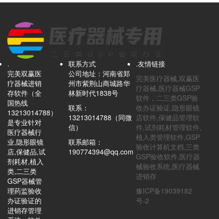
.
联系方式
.友情链接
完美双赢医
公司地址：河南省郑
完美医疗器械,双赢医
疗器械进销
州市紫荆山商城路华
疗器械,医疗器械GSP
存软件（全
林新时代1838号
软件，二三类GSP验
国热线
联系：
收办证验证,隐形眼镜
13213014788）
13213014788（同微
店软件,保健品管理软
是专业针对
信）
件,试剂耗材管理软件,
医疗器械行
植入类管理软件,GSP
业,隐形眼镜
联系邮箱：
验收计算机文档,三类
店,保健品,试
190774394@qq.com
GSP验收软件,医疗器
剂耗材,植入
械验收系统,医疗器械
类,二三类
进销存
GSP器械管
理药监验收
豫ICP备19039182
办证验证的
号-2
进销存管理