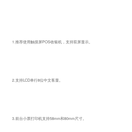
1.推荐使用触摸屏POS收银机，支持双屏显示。
2.支持LCD单行8位中文客显。
3.前台小票打印机支持58mm和80mm尺寸。